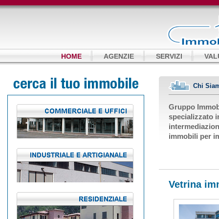
HOME
AGENZIE
SERVIZI
VAL
Chi Sia
Gruppo Immobil
specializzato i
intermediazion
immobili per i
Vetrina im