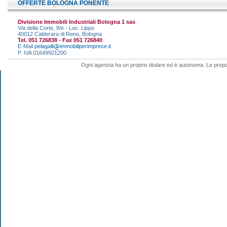
OFFERTE BOLOGNA PONENTE
Divisione Immobili Industriali Bologna 1 sas
Via della Corte, 8/e - Loc. Lippo
40012 Calderara di Reno, Bologna
Tel. 051 726838 - Fax 051 726840
E-Mail
pelagalli
immobiliperimprese.it
P. IVA 01649501200
Ogni agenzia ha un proprio titolare ed è autonoma. Le propo